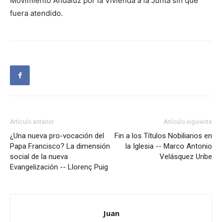
Movimiento Andaluz por la Vivienda a la Junta sin que
fuera atendido.
Artículo anterior
Artículo siguiente
¿Una nueva pro-vocación del
Fin a los Títulos Nobiliarios en
Papa Francisco? La dimensión
la Iglesia -- Marco Antonio
social de la nueva
Velásquez Uribe
Evangelización -- Llorenç Puig
Juan