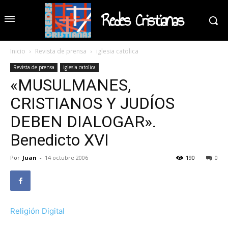
Redes Cristianas
Inicio
Revista de prensa
iglesia catolica
Revista de prensa
iglesia catolica
«MUSULMANES,
CRISTIANOS Y JUDÍOS
DEBEN DIALOGAR».
Benedicto XVI
Por
Juan
-
14 octubre 2006
190
0
Religión Digital