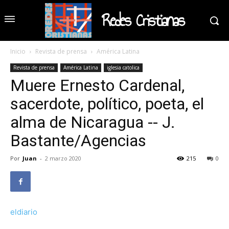
Redes Cristianas
Inicio
Revista de prensa
América Latina
Revista de prensa
América Latina
iglesia catolica
Muere Ernesto Cardenal,
sacerdote, político, poeta, el
alma de Nicaragua -- J.
Bastante/Agencias
Por
Juan
-
2 marzo 2020
215
0
eldiario