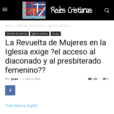
Redes Cristianas
Inicio
Revista de prensa
iglesia catolica
Revista de prensa
iglesia catolica
mujer
La Revuelta de Mujeres en la
Iglesia exige ?el acceso al
diaconado y al presbiterado
femenino??
Por
Juan
-
2 marzo 2020
240
0
Vida Nueva digital