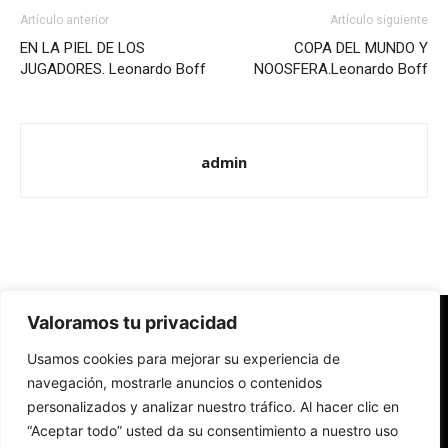
Artículo anterior
Artículo siguiente
EN LA PIEL DE LOS
COPA DEL MUNDO Y
JUGADORES. Leonardo Boff
NOOSFERA.Leonardo Boff
admin
Valoramos tu privacidad
Redes Cristianas
Usamos cookies para mejorar su experiencia de
Una mirada alternativa sobre la Iglesia católica y la sociedad
- Colectivos de Redes Cristianas
navegación, mostrarle anuncios o contenidos
personalizados y analizar nuestro tráfico. Al hacer clic en
“Aceptar todo” usted da su consentimiento a nuestro uso