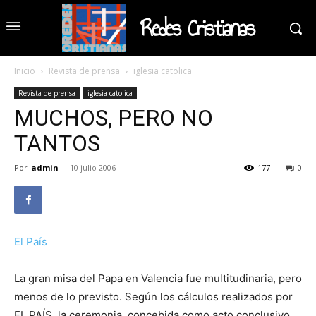
Redes Cristianas
Inicio
Revista de prensa
iglesia catolica
Revista de prensa
iglesia catolica
MUCHOS, PERO NO
TANTOS
Por
admin
-
10 julio 2006
177
0
El País
La gran misa del Papa en Valencia fue multitudinaria, pero
menos de lo previsto. Según los cálculos realizados por
EL PAÍS, la ceremonia, concebida como acto conclusivo