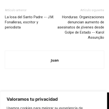
Artículo anterior
Artículo siguiente
La losa del Santo Padre -- J.M.
Honduras: Organizaciones
Fonalleras, escritor y
denuncian aumento de
periodista
asesinatos de jóvenes desde
Golpe de Estado -- Karol
Assunção
Juan
Valoramos tu privacidad
Redes Cristianas
Usamos cookies para mejorar su experiencia de
Una mirada alternativa sobre la Iglesia católica y la sociedad