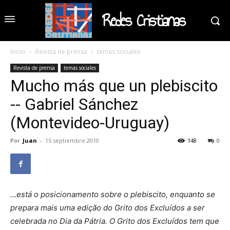
Redes Cristianas
Inicio
Revista de prensa
temas sociales
Revista de prensa
temas sociales
Mucho más que un plebiscito
-- Gabriel Sánchez
(Montevideo-Uruguay)
Por
Juan
-
15 septiembre 2010
148
0
…está o posicionamento sobre o plebiscito, enquanto se
prepara mais uma edição do Grito dos Excluídos a ser
celebrada no Dia da Pátria. O Grito dos Excluídos tem que