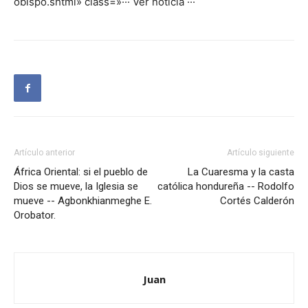
obispo.shtml» class=»
··· Ver noticia ···
Artículo anterior
Artículo siguiente
África Oriental: si el pueblo de
La Cuaresma y la casta
Dios se mueve, la Iglesia se
católica hondureña -- Rodolfo
mueve -- Agbonkhianmeghe E.
Cortés Calderón
Orobator.
Juan