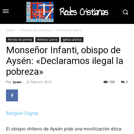
Redes Cristianas
Inicio
Revista de prensa
América Latina
Revista de prensa
América Latina
iglesia catolica
Monseñor Infanti, obispo de
Aysén: «Declaramos ilegal la
pobreza»
Por
Juan
-
22 febrero 2015
135
0
Religión Digital
El obispo chileno de Aysén pide una movilización ética