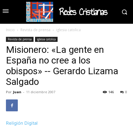
Redes Cristianas
Inicio
Revista de prensa
iglesia catolica
Revista de prensa
iglesia catolica
Misionero: «La gente en
España no cree a los
obispos» -- Gerardo Lizama
Salgado
Por
Juan
-
11 diciembre 2007
146
0
Religión Digital