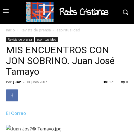
Redes Cristianas
Inicio
Revista de prensa
espiritualidad
Revista de prensa
espiritualidad
MIS ENCUENTROS CON
JON SOBRINO. Juan José
Tamayo
Por
Juan
-
18 junio 2007
171
0
El Correo