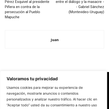
Pérez Esquivel al presidente
entre el diálogo y la masacre -
Piñera en contra de la
- Gabriel Sánchez
persecución al Pueblo
(Montevideo-Uruguay)
Mapuche
Juan
Valoramos tu privacidad
Redes Cristianas
Usamos cookies para mejorar su experiencia de
Una mirada alternativa sobre la Iglesia católica y la sociedad
- Colectivos de Redes Cristianas
navegación, mostrarle anuncios o contenidos
personalizados y analizar nuestro tráfico. Al hacer clic en
“Aceptar todo” usted da su consentimiento a nuestro uso