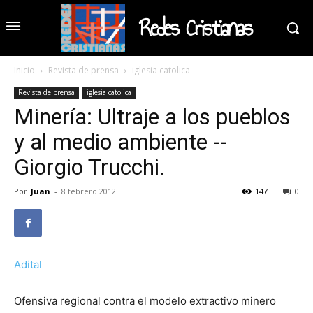
Redes Cristianas
Inicio
Revista de prensa
iglesia catolica
Revista de prensa
iglesia catolica
Minería: Ultraje a los pueblos
y al medio ambiente --
Giorgio Trucchi.
Por
Juan
-
8 febrero 2012
147
0
Adital
Ofensiva regional contra el modelo extractivo minero