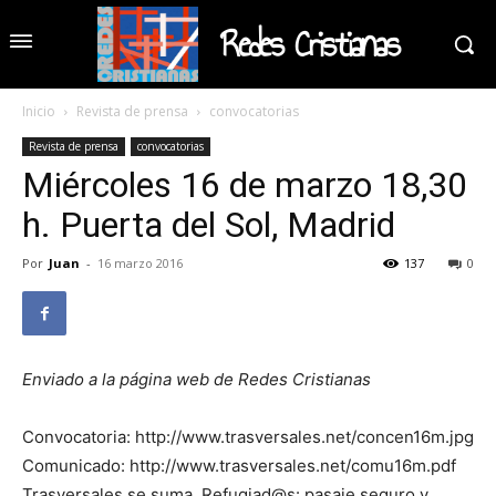
Redes Cristianas
Inicio
Revista de prensa
convocatorias
Revista de prensa
convocatorias
Miércoles 16 de marzo 18,30
h. Puerta del Sol, Madrid
Por
Juan
-
16 marzo 2016
137
0
Enviado a la página web de Redes Cristianas
Convocatoria: http://www.trasversales.net/concen16m.jpg
Comunicado: http://www.trasversales.net/comu16m.pdf
Trasversales se suma. Refugiad@s: pasaje seguro y