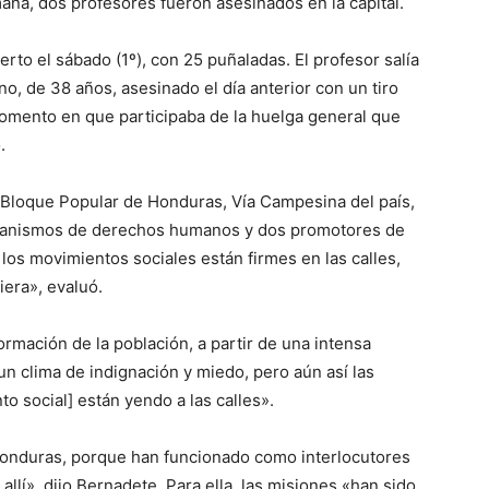
mana, dos profesores fueron asesinados en la capital.
rto el sábado (1º), con 25 puñaladas. El profesor salía
no, de 38 años, asesinado el día anterior con un tiro
momento en que participaba de la huelga general que
.
 Bloque Popular de Honduras, Vía Campesina del país,
organismos de derechos humanos y dos promotores de
e los movimientos sociales están firmes en las calles,
iera», evaluó.
rmación de la población, a partir de una intensa
un clima de indignación y miedo, pero aún así las
 social] están yendo a las calles».
onduras, porque han funcionado como interlocutores
allí», dijo Bernadete. Para ella, las misiones «han sido