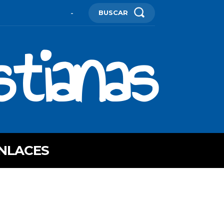
BUSCAR
-
stianas
NLACES