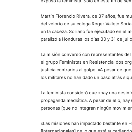
expuso la feminista. Sólo en este fin de se
Martín Florencio Rivera, de 37 años, fue mue
del velorio de su colega Roger Vallejo Soria
en la cabeza. Soriano fue ejecutado en el 
paralizó a Honduras los días 30 y 31 de julio
La misión conversó con representantes del
el grupo Feministas en Resistencia, dos 
justicia contrarios al golpe. «A pesar de qu
los militares no han dado un paso atrás siqu
La feminista consideró que «hay una desinfo
propaganda mediática. A pesar de ello, hay 
personas [que no integran ningún movimiento
«Las misiones han impactado bastante en H
[internacionales] de lo que está sucediendo 