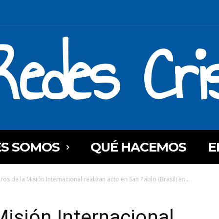
Redes Cri
ES SOMOS
QUÉ HACEMOS
E
os de la Misión Internacional realizan acto en San Pablo (Brasil) en...
isión Internacional