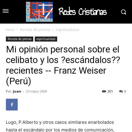
Redes Cristianas
Inicio
Revista de prensa
espiritualidad
Revista de prensa
espiritualidad
Mi opinión personal sobre el
celibato y los ?escándalos??
recientes -- Franz Weiser
(Perú)
Por
Juan
-
25 mayo 2009
201
0
Lugo, P.Alberto y otros casos similares enarbolados
hasta el escándalo por los medios de comunicación,