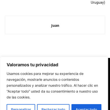
Uruguay)
Juan
Valoramos tu privacidad
Redes Cristianas
Usamos cookies para mejorar su experiencia de
Una mirada alternativa sobre la Iglesia católica y la sociedad
- Colectivos de Redes Cristianas
navegación, mostrarle anuncios o contenidos
personalizados y analizar nuestro tráfico. Al hacer clic en
“Aceptar todo” usted da su consentimiento a nuestro uso
de las cookies.
Personalizar
Rechazar todo
Aceptar todo