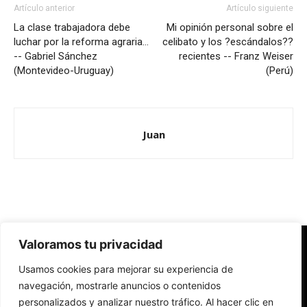
Artículo anterior
Artículo siguiente
La clase trabajadora debe
Mi opinión personal sobre el
luchar por la reforma agraria…
celibato y los ?escándalos??
-- Gabriel Sánchez
recientes -- Franz Weiser
(Montevideo-Uruguay)
(Perú)
Juan
Valoramos tu privacidad
Redes Cristianas
Usamos cookies para mejorar su experiencia de
Una mirada alternativa sobre la Iglesia católica y la sociedad
- Colectivos de Redes Cristianas
navegación, mostrarle anuncios o contenidos
personalizados y analizar nuestro tráfico. Al hacer clic en