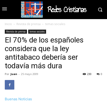
Redes Cristianas
Inicio
Revista de prensa
temas sociales
Revista de prensa
temas sociales
El 70% de los españoles
considera que la ley
antitabaco debería ser
todavía más dura
Por
Juan
-
25 mayo 2009
230
0
Buenas Noticias