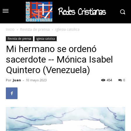
Redes Cristianas
Inicio
Revista de prensa
iglesia catolica
Revista de prensa
iglesia catolica
Mi hermano se ordenó
sacerdote -- Mónica Isabel
Quintero (Venezuela)
Por
Juan
-
10 mayo 2023
454
0