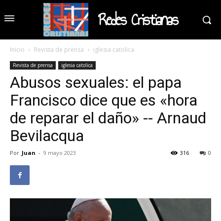
Redes Cristianas
Inicio
Revista de prensa
iglesia catolica
Revista de prensa
iglesia catolica
Abusos sexuales: el papa
Francisco dice que es «hora
de reparar el daño» -- Arnaud
Bevilacqua
Por
Juan
-
9 mayo 2023
316
0