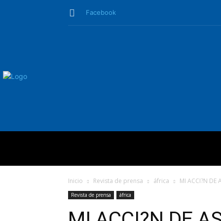
Facebook
QUIÉNES SO
Inicio
Revista de prensa
áfrica
MI ACCI?N DE A
Revista de prensa
áfrica
MI ACCI?N DE A