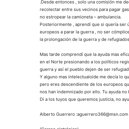
.Desde entonces , solo una comisión me decí
recolectar entre sus vecinos para pagar gaso
no estropear la camioneta – ambulancia.
Posteriormente , aprendí que si quería ser ú
europeos a parar la guerra , no ser cómpli
la prolongación de la guerra y de refugiados
Mas tarde comprendí que la ayuda mas efic
en el Norte presionando a los políticos reg
guerra y así el pueblo dejen de ser refugia
Y alguno mas intelectualoide me decía lo q
pero eres descendiente de los europeos qu
nos han indemnizado por ello. Tu ayuda no b
Di a los tuyos que queremos justicia, no ayu
Alberto Guerrero :aguerrero366@msn.com