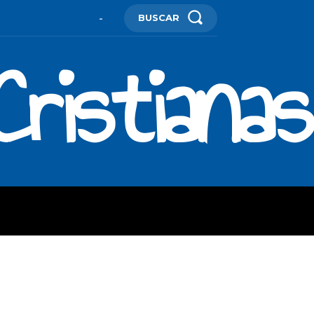
BUSCAR
-
ristianas
ES
MORE