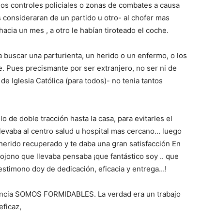
 los controles policiales o zonas de combates a causa
s consideraran de un partido u otro- al chofer mas
hacia un mes , a otro le habían tiroteado el coche.
 buscar una parturienta, un herido o un enfermo, o los
 Pues precismante por ser extranjero, no ser ni de
e Iglesia Católica (para todos)- no tenia tantos
o de doble tracción hasta la casa, para evitarles el
llevaba al centro salud u hospital mas cercano… luego
 herido recuperado y te daba una gran satisfacción En
ojono que llevaba pensaba ¡que fantástico soy .. que
estimono doy de dedicación, eficacia y entrega…!
encia SOMOS FORMIDABLES. La verdad era un trabajo
eficaz,