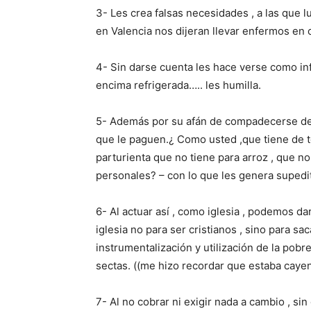
3- Les crea falsas necesidades , a las que 
en Valencia nos dijeran llevar enfermos en 
4- Sin darse cuenta les hace verse como inf
encima refrigerada….. les humilla.
5- Además por su afán de compadecerse de e
que le paguen.¿ Como usted ,que tiene de to
parturienta que no tiene para arroz , que n
personales? – con lo que les genera supedi
6- Al actuar así , como iglesia , podemos da
iglesia no para ser cristianos , sino para s
instrumentalización y utilización de la pobr
sectas. ((me hizo recordar que estaba cayen
7- Al no cobrar ni exigir nada a cambio , si