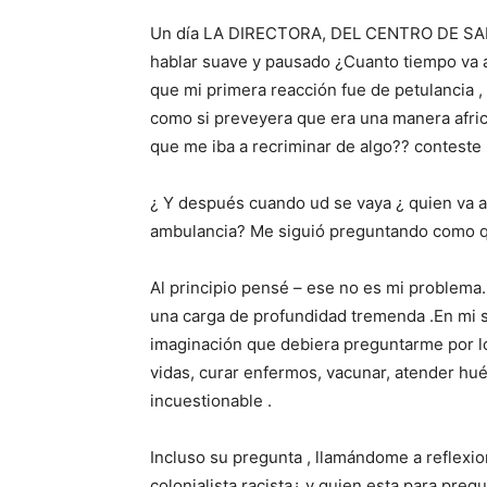
Un día LA DIRECTORA, DEL CENTRO DE SALUD
hablar suave y pausado ¿Cuanto tiempo va a 
que mi primera reacción fue de petulancia 
como si preveyera que era una manera afric
que me iba a recriminar de algo?? conteste 
¿ Y después cuando ud se vaya ¿ quien va a 
ambulancia? Me siguió preguntando como qu
Al principio pensé – ese no es mi problema
una carga de profundidad tremenda .En mi s
imaginación que debiera preguntarme por lo
vidas, curar enfermos, vacunar, atender hué
incuestionable .
Incluso su pregunta , llamándome a reflex
colonialista racista¿ y quien esta para preg