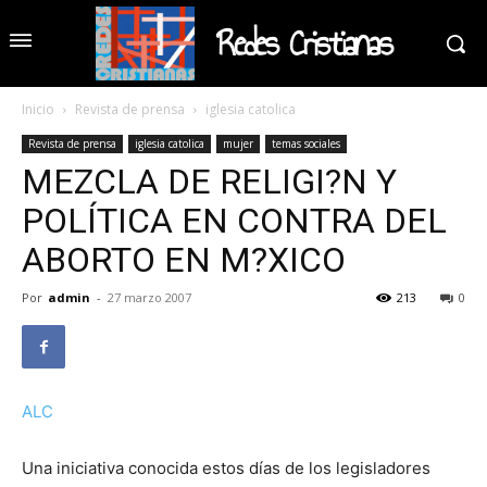
Redes Cristianas
Inicio
Revista de prensa
iglesia catolica
Revista de prensa
iglesia catolica
mujer
temas sociales
MEZCLA DE RELIGI?N Y
POLÍTICA EN CONTRA DEL
ABORTO EN M?XICO
Por
admin
-
27 marzo 2007
213
0
ALC
Una iniciativa conocida estos días de los legisladores