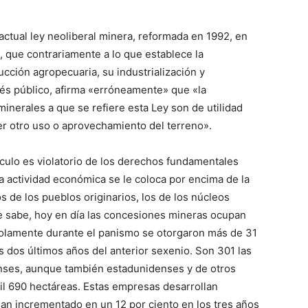
 actual ley neoliberal minera, reformada en 1992, en
, que contrariamente a lo que establece la
ucción agropecuaria, su industrialización y
rés público, afirma «erróneamente» que «la
minerales a que se refiere esta Ley son de utilidad
er otro uso o aprovechamiento del terreno».
culo es violatorio de los derechos fundamentales
a actividad económica se le coloca por encima de la
 de los pueblos originarios, los de los núcleos
se sabe, hoy en día las concesiones mineras ocupan
 solamente durante el panismo se otorgaron más de 31
los dos últimos años del anterior sexenio. Son 301 las
nses, aunque también estadunidenses y de otros
il 690 hectáreas. Estas empresas desarrollan
han incrementado en un 12 por ciento en los tres años