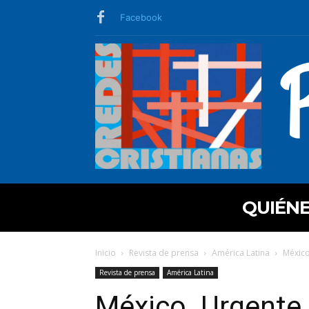
Facebook
QUIÉN
Inicio
Revista de prensa
América Latina
México
Revista de prensa
América Latina
México. Urgente, 