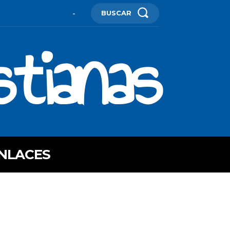
BUSCAR
-
stianas
NLACES