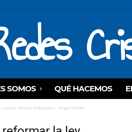
Redes Cri
ES SOMOS
QUÉ HACEMOS
E
. Urgente, reformar la ley minera -- Miguel Concha
reformar la ley