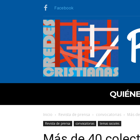
Facebook
QUIÉN
Inicio
Revista de prensa
convocatorias
Más de 
Revista de prensa
convocatorias
temas sociales
Más de 40 colect