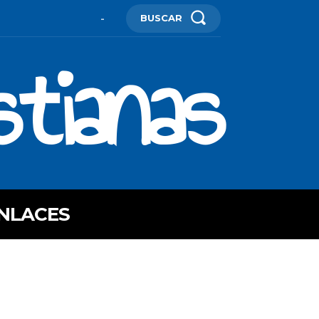
BUSCAR
-
stianas
NLACES