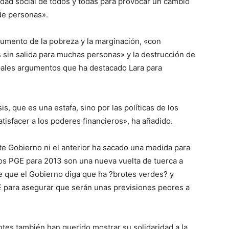
dad social de todos y todas para provocar un cambio
 de personas».
aumento de la pobreza y la marginación, «con
s sin salida para muchas personas» y la destrucción de
pales argumentos que ha destacado Lara para
is, que es una estafa, sino por las políticas de los
tisfacer a los poderes financieros», ha añadido.
te Gobierno ni el anterior ha sacado una medida para
 los PGE para 2013 son una nueva vuelta de tuerca a
de que el Gobierno diga que ha ?brotes verdes? y
UE para asegurar que serán unas previsiones peores a
tes también han querido mostrar su solidaridad a la