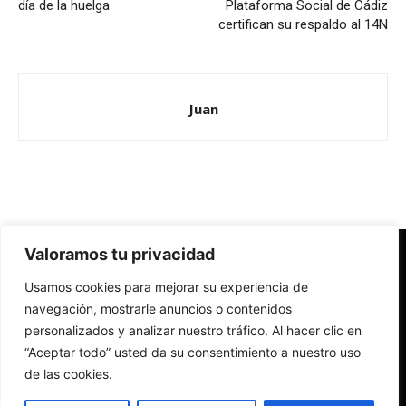
día de la huelga
Plataforma Social de Cádiz
certifican su respaldo al 14N
Juan
Valoramos tu privacidad
Redes Cristianas
Usamos cookies para mejorar su experiencia de
Una mirada alternativa sobre la Iglesia católica y la sociedad
- Colectivos de Redes Cristianas
navegación, mostrarle anuncios o contenidos
personalizados y analizar nuestro tráfico. Al hacer clic en
“Aceptar todo” usted da su consentimiento a nuestro uso
de las cookies.