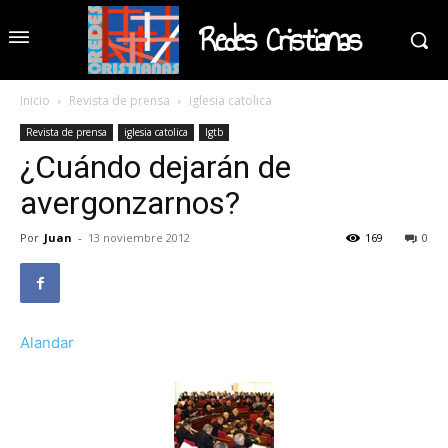
Redes Cristianas
Inicio
Revista de prensa
iglesia catolica
Revista de prensa
iglesia catolica
lgtb
¿Cuándo dejarán de
avergonzarnos?
Por
Juan
-
13 noviembre 2012
169
0
Alandar