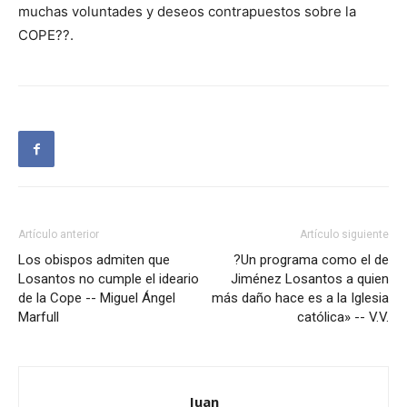
muchas voluntades y deseos contrapuestos sobre la
COPE??.
Artículo anterior
Artículo siguiente
Los obispos admiten que
?Un programa como el de
Losantos no cumple el ideario
Jiménez Losantos a quien
de la Cope -- Miguel Ángel
más daño hace es a la Iglesia
Marfull
católica» -- V.V.
Juan