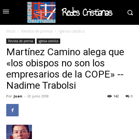
Redes Cristianas
Inicio
Revista de prensa
iglesia catolica
Revista de prensa
iglesia catolica
Martínez Camino alega que
«los obispos no son los
empresarios de la COPE» --
Nadime Trabolsi
Por
Juan
-
20 junio 2008
142
0