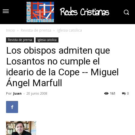
Redes Cristianas
Inicio
Revista de prensa
iglesia catolica
Revista de prensa
iglesia catolica
Los obispos admiten que
Losantos no cumple el
ideario de la Cope -- Miguel
Ángel Marfull
Por
Juan
-
20 junio 2008
161
0