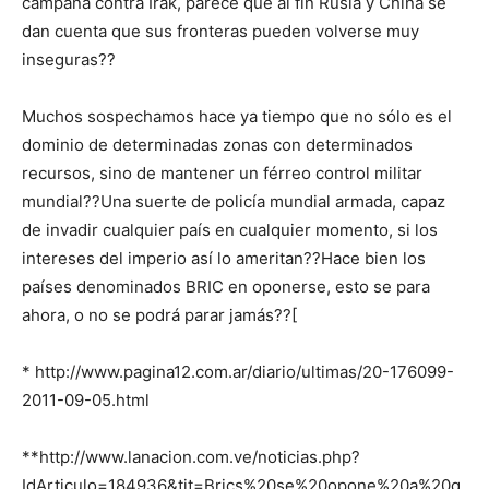
campaña contra Irak, parece que al fin Rusia y China se
dan cuenta que sus fronteras pueden volverse muy
inseguras??
Muchos sospechamos hace ya tiempo que no sólo es el
dominio de determinadas zonas con determinados
recursos, sino de mantener un férreo control militar
mundial??Una suerte de policía mundial armada, capaz
de invadir cualquier país en cualquier momento, si los
intereses del imperio así lo ameritan??Hace bien los
países denominados BRIC en oponerse, esto se para
ahora, o no se podrá parar jamás??[
* http://www.pagina12.com.ar/diario/ultimas/20-176099-
2011-09-05.html
**http://www.lanacion.com.ve/noticias.php?
IdArticulo=184936&tit=Brics%20se%20opone%20a%20q