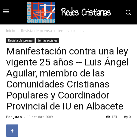
Redes Cristianas
Inicio
Revista de prensa
temas sociales
Revista de prensa
temas sociales
Manifestación contra una ley
vigente 25 años -- Luis Ángel
Aguilar, miembro de las
Comunidades Cristianas
Populares y Coordinador
Provincial de IU en Albacete
Por
Juan
-
19 octubre 2009
123
0