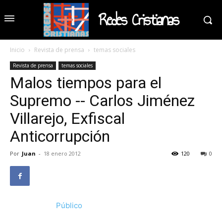
Redes Cristianas
Inicio
Revista de prensa
temas sociales
Revista de prensa
temas sociales
Malos tiempos para el
Supremo -- Carlos Jiménez
Villarejo, Exfiscal
Anticorrupción
Por
Juan
-
18 enero 2012
120
0
Público