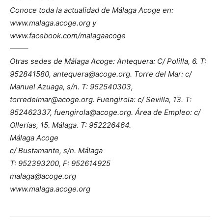
Conoce toda la actualidad de Málaga Acoge en:
www.malaga.acoge.org y
www.facebook.com/malagaacoge
——–
Otras sedes de Málaga Acoge: Antequera: C/ Polilla, 6. T:
952841580, antequera@acoge.org. Torre del Mar: c/
Manuel Azuaga, s/n. T: 952540303,
torredelmar@acoge.org. Fuengirola: c/ Sevilla, 13. T:
952462337, fuengirola@acoge.org. Área de Empleo: c/
Ollerías, 15. Málaga. T: 952226464.
Málaga Acoge
c/ Bustamante, s/n. Málaga
T: 952393200, F: 952614925
malaga@acoge.org
www.malaga.acoge.org