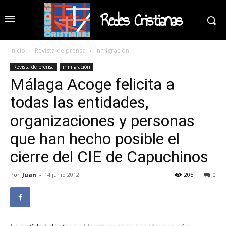
Redes Cristianas
Inicio
Revista de prensa
inmigración
Revista de prensa
inmigración
Málaga Acoge felicita a
todas las entidades,
organizaciones y personas
que han hecho posible el
cierre del CIE de Capuchinos
Por
Juan
-
14 junio 2012
205
0