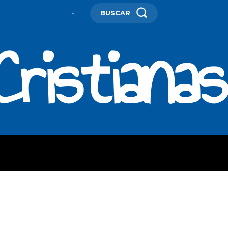
BUSCAR
-
ristianas
ES
MORE