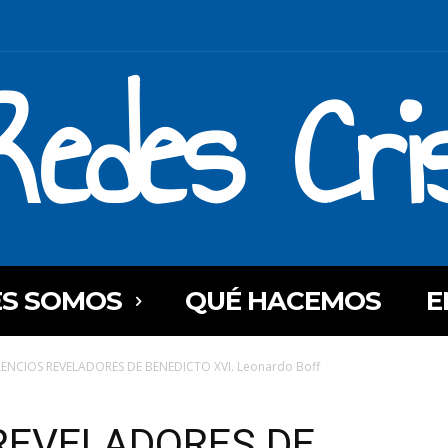
Redes Cri
ES SOMOS
QUÉ HACEMOS
E
LENCIOS REVELADORES DE BENEDICTO XVI. Leonardo Boff
 REVELADORES DE