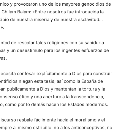
único y provocaron uno de los mayores genocidios de
a Chilam Balam: «Entre nosotros fue introducida la
incipio de nuestra miseria y de nuestra esclavitud…
l».
tad de rescatar tales religiones con su sabiduría
genas y un desestímulo para los ingentes esfuerzos de
vas.
necesita confesar explícitamente a Dios para construir
ntificios niegan esta tesis, así como la España de
ban públicamente a Dios y mantenían la tortura y la
onsenso ético y una apertura a la transcendencia,
ido, como por lo demás hacen los Estados modernos.
discurso resbale fácilmente hacia el moralismo y el
mpre al mismo estribillo: no a los anticonceptivos, no