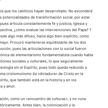
ia que los católicos hayan desarrollado. No esconderé
e potencialidades de transformación social, por estar
pues articula constantemente fe y justicia, Iglesia y
ectiva, ¿cómo evaluar las intervenciones del Papa? ?
de algo más difuso, hacia algo bien explícito, como
e mayo. Procuró mantenerse equidistante de los dos
oción, pues las articulaciones con lo social fueron
a tónica de elementarismo fundamentalista cuando habla
stiones sociales y culturales, lo que seguramente
a teología sin el Espíritu, pues todo queda reducido a
ama cristomonismo (la «dictadura» de Cristo en la
íritu, que también está en la historia y en los
ia y amor.
zación, como un «encuentro de culturas», y no «una
tóricamente. Antes bien, la colonización y la