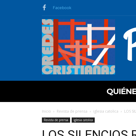
Facebook
QUIÉN
Inicio
Revista de prensa
iglesia catolica
LOS SI
Revista de prensa
iglesia catolica
LOS SILENCIOS