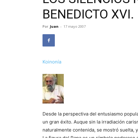
BENEDICTO XVI. 
Por
Juan
-
17 mayo 2007
Koinonía
Desde la perspectiva del entusiasmo popular
un gran éxito. Auque sin la irradiación cari
naturalmente contenida, se mostró suelta, y
La figura del Papa es un símbolo poderoso 