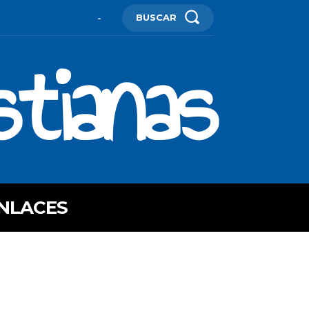
BUSCAR
-
stianas
NLACES