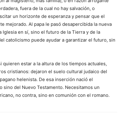
n al magisterio, más familia), o en razón arrogante
erdadera, fuera de la cual no hay salvación, o
uscitar un horizonte de esperanza y pensar que el
te mejorado. Al papa le pasó desapercibida la nueva
 Iglesia en sí, sino el futuro de la Tierra y de la
l catolicismo puede ayudar a garantizar el futuro, sin
i quieren estar a la altura de los tiempos actuales,
os cristianos: dejaron el suelo cultural judaico del
 pagano helenista. De esa inserción nació el
guo sino del Nuevo Testamento. Necesitamos un
ricano, no contra, sino en comunión con el romano.