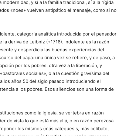
modernidad, y sí a la familia tradicional, sí a la rígida
siados «noes» vuelven antipático el mensaje, como si no
olente, categoría analítica introducida por el pensador
a deriva de Leibniz (+1716). Indolente es la razón
esente y desperdicia las buenas experiencias del
scurso del papa: una única vez se refiere, y de paso, a
pción por los pobres, otra vez a la liberación, y
s «pastorales sociales», o a la cuestión gravísima del
a los años 50 del siglo pasado introduciendo el
sistencia a los pobres. Esos silencios son una forma de
stituciones como la Iglesia, se vertebra en razón
er de vista lo que está más allá, o en razón perezosa
roponer los mismos (más catequesis, más celibato,