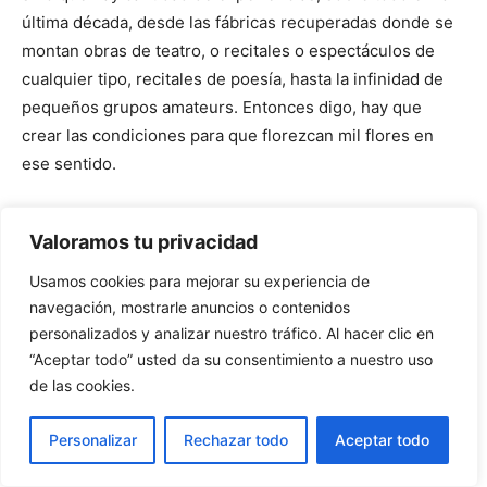
última década, desde las fábricas recuperadas donde se
montan obras de teatro, o recitales o espectáculos de
cualquier tipo, recitales de poesía, hasta la infinidad de
pequeños grupos amateurs. Entonces digo, hay que
crear las condiciones para que florezcan mil flores en
ese sentido.
IPS: Claro, plantear la completa libertad en el arte, como
Valoramos tu privacidad
dirían Trotsky y Breton.
Usamos cookies para mejorar su experiencia de
EG: Exactamente. Ese debate Trotsky/Breton, es increíble
navegación, mostrarle anuncios o contenidos
pero ha marcado de manera condensada toda la
personalizados y analizar nuestro tráfico. Al hacer clic en
“Aceptar todo” usted da su consentimiento a nuestro uso
discusión, toda la polémica del siglo XX a propósito del
de las cookies.
dirigismo en el arte, en ese momento en el contexto del
desastre stalinista de un arte completamente
Personalizar
Rechazar todo
Aceptar todo
condicionado por los mandatos de la burocracia que se
había apropiado del Estado, y que no hizo más que