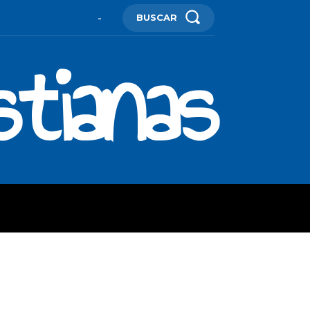
BUSCAR
-
stianas
ES
MORE