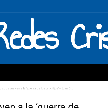
Redes Cri
MOS
QUÉ HACEMOS
ENLAC
ispos vuelven a la ‘guerra de los crucifijos’ -- Juan G....
en a la ‘guerra de