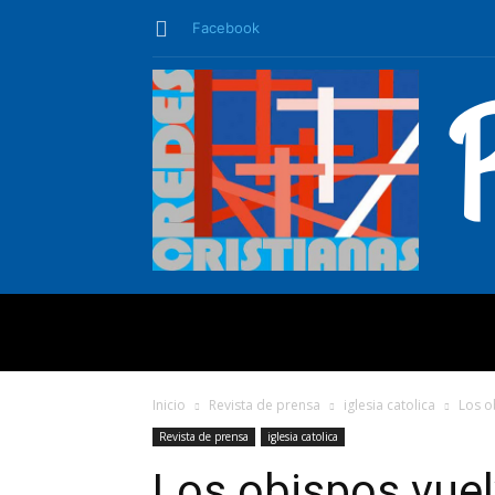
Facebook
QUIÉNES SO
Inicio
Revista de prensa
iglesia catolica
Los ob
Revista de prensa
iglesia catolica
Los obispos vuelv