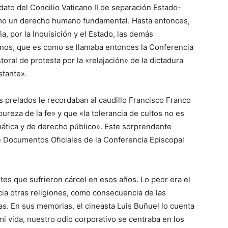
ato del Concilio Vaticano II de separación Estado-
como un derecho humano fundamental. Hasta entonces,
, por la Inquisición y el Estado, las demás
anos, que es como se llamaba entonces la Conferencia
oral de protesta por la «relajación» de la dictadura
stante».
Los prelados le recordaban al caudillo Francisco Franco
 pureza de la fe» y que «la tolerancia de cultos no es
ática y de derecho público». Este sorprendente
e Documentos Oficiales de la Conferencia Episcopal
es que sufrieron cárcel en esos años. Lo peor era el
cia otras religiones, como consecuencia de las
as. En sus memorias, el cineasta Luis Buñuel lo cuenta
mi vida, nuestro odio corporativo se centraba en los