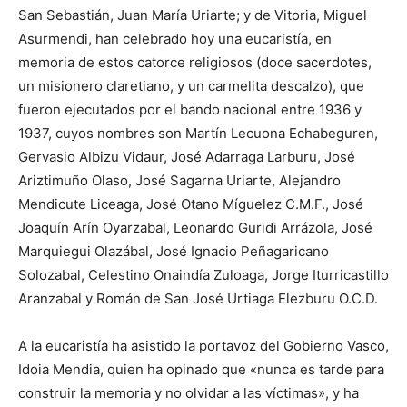
San Sebastián, Juan María Uriarte; y de Vitoria, Miguel
Asurmendi, han celebrado hoy una eucaristía, en
memoria de estos catorce religiosos (doce sacerdotes,
un misionero claretiano, y un carmelita descalzo), que
fueron ejecutados por el bando nacional entre 1936 y
1937, cuyos nombres son Martín Lecuona Echabeguren,
Gervasio Albizu Vidaur, José Adarraga Larburu, José
Ariztimuño Olaso, José Sagarna Uriarte, Alejandro
Mendicute Liceaga, José Otano Míguelez C.M.F., José
Joaquín Arín Oyarzabal, Leonardo Guridi Arrázola, José
Marquiegui Olazábal, José Ignacio Peñagaricano
Solozabal, Celestino Onaindía Zuloaga, Jorge Iturricastillo
Aranzabal y Román de San José Urtiaga Elezburu O.C.D.
A la eucaristía ha asistido la portavoz del Gobierno Vasco,
Idoia Mendia, quien ha opinado que «nunca es tarde para
construir la memoria y no olvidar a las víctimas», y ha