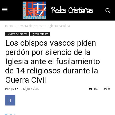
Redes Cristianas
Inicio
Revista de prensa
iglesia catolica
Revista de prensa
iglesia catolica
Los obispos vascos piden
perdón por silencio de la
Iglesia ante el fusilamiento
de 14 religiosos durante la
Guerra Civil
Por
Juan
-
12 julio 2009
160
0