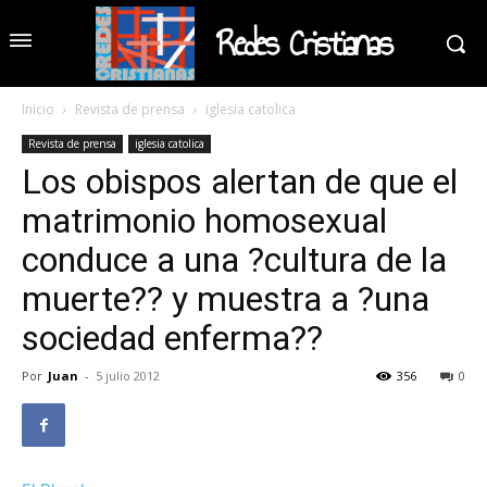
Redes Cristianas
Inicio
Revista de prensa
iglesia catolica
Revista de prensa
iglesia catolica
Los obispos alertan de que el
matrimonio homosexual
conduce a una ?cultura de la
muerte?? y muestra a ?una
sociedad enferma??
Por
Juan
-
5 julio 2012
356
0