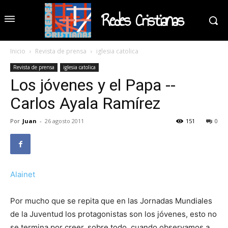
Redes Cristianas
Inicio
Revista de prensa
iglesia catolica
Revista de prensa
iglesia catolica
Los jóvenes y el Papa --
Carlos Ayala Ramírez
Por
Juan
-
26 agosto 2011
151
0
Alainet
Por mucho que se repita que en las Jornadas Mundiales
de la Juventud los protagonistas son los jóvenes, esto no
se termina por creer, sobre todo, cuando observamos a