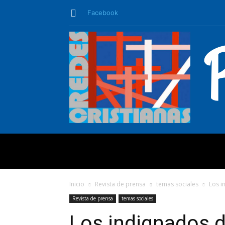
Facebook
QUIÉNES SO
Inicio
Revista de prensa
temas sociales
Los i
Revista de prensa
temas sociales
Los indignados d