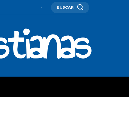
BUSCAR
-
stianas
ES
MORE