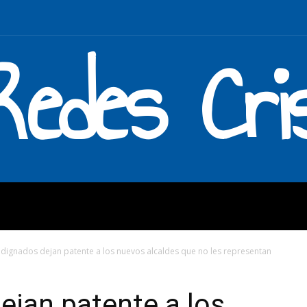
Redes Cri
MOS
QUÉ HACEMOS
ENLAC
ndignados dejan patente a los nuevos alcaldes que no les representan
ejan patente a los