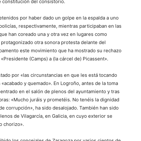
constitución del consistorio.
etenidos por haber dado un golpe en la espalda a uno
 policías, respectivamente, mientras participaban en las
que han coreado una y otra vez en lugares como
protagonizado otra sonora protesta delante del
ampamento este movimiento que ha mostrado su rechazo
 «Presidente (Camps) a (la cárcel de) Picassent».
tado por «las circunstancias en que les está tocando
ma «acabado y quemado». En Logroño, antes de la toma
entrado en el salón de plenos del ayuntamiento y tras
ras: «Mucho juráis y prometéis. No tenéis la dignidad
 de corrupción», ha sido desalojado. También han sido
enos de Vilagarcía, en Galicia, en cuyo exterior se
o chorizo».
cibido los concejales de Zaragoza por varios cientos de