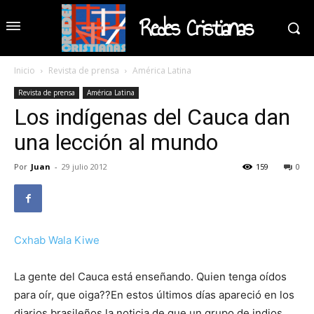
Redes Cristianas
Inicio
Revista de prensa
América Latina
Revista de prensa
América Latina
Los indígenas del Cauca dan
una lección al mundo
Por
Juan
-
29 julio 2012
159
0
Cxhab Wala Kiwe
La gente del Cauca está enseñando. Quien tenga oídos
para oír, que oiga??En estos últimos días apareció en los
diarios brasileños la noticia de que un grupo de indios