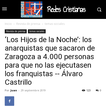
Redes Cristianas
Inicio
Revista de prensa
temas sociales
Revista de prensa
temas sociales
‘Los Hijos de la Noche’: los
anarquistas que sacaron de
Zaragoza a 4.000 personas
para que no las ejecutasen
los franquistas -- Álvaro
Castrillo
Por
Juan
-
29 septiembre 2019
123
0