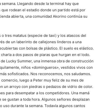
la semana. Llegando desde la terminal hay que
que rodean el estadio donde un partido está por
 tienda abierta, una comunidad Akorino continúa su
 o tres matatus (especie de taxi) y los atascos del
vés de un laberinto de callejones linderos a una
ecubiertas con bolsas de plástico. El suelo es elástico.
charla a dos pasos de piaras que hurgan en el lodo.
io de Lucky Summer, una inmensa obra de construcción
anquilamente, niños «domingueros», vestidos vivos con
s más sofisticados. Nos reconocemos, nos saludamos.
 comercio, luego a Peter muy feliz de su mes de
en un arroyo con piedras o pedazos de vidrio de color.
ones para desempatar a los competidores. Una mamá
e se gustan a toda hora. Algunos señores desplazan
tro uso durante la semana. Todavía algunos cantos