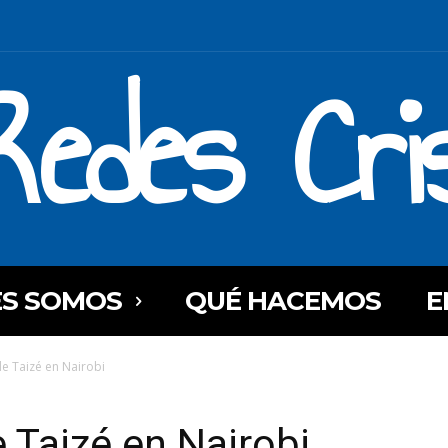
Redes Cri
ES SOMOS
QUÉ HACEMOS
E
e Taizé en Nairobi
Taizé en Nairobi