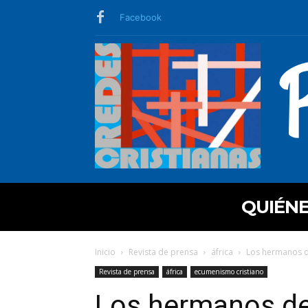
Facebook
QUIÉN
Inicio
Revista de prensa
áfrica
Los hermanos d
Revista de prensa
áfrica
ecumenismo cristiano
Los hermanos de 