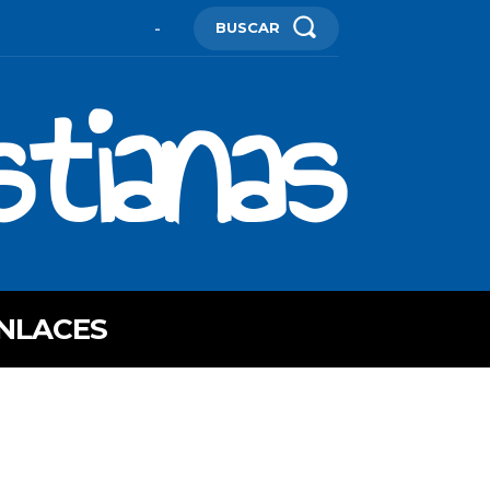
BUSCAR
-
stianas
NLACES