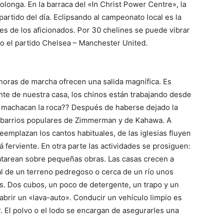
olonga. En la barraca del «In Christ Power Centre», la
 partido del día. Eclipsando al campeonato local es la
es de los aficionados. Por 30 chelines se puede vibrar
 el partido Chelsea – Manchester United.
 horas de marcha ofrecen una salida magnífica. Es
te de nuestra casa, los chinos están trabajando desde
n, machacan la roca?? Después de haberse dejado la
os barrios populares de Zimmerman y de Kahawa. A
eemplazan los cantos habituales, de las iglesias fluyen
ferviente. En otra parte las actividades se prosiguen:
tarean sobre pequeñas obras. Las casas crecen a
al de un terreno pedregoso o cerca de un río unos
. Dos cubos, un poco de detergente, un trapo y un
 abrir un «lava-auto». Conducir un vehículo limpio es
. El polvo o el lodo se encargan de asegurarles una