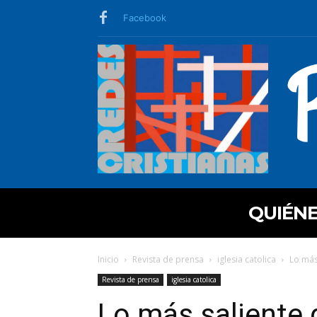
Facebook
QUIÉN
Inicio
Revista de prensa
iglesia catolica
Lo más
Revista de prensa
iglesia catolica
Lo más saliente 