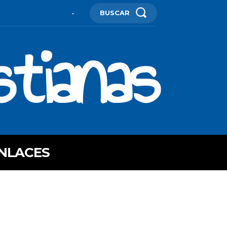
BUSCAR
-
stianas
NLACES