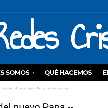
Redes Cri
ES SOMOS
QUÉ HACEMOS
E
 saliente del nuevo Papa -- Benjamín Forcano, teólogo
del nuevo Papa --