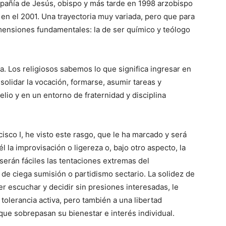
mpañía de Jesús, obispo y más tarde en 1998 arzobispo
en el 2001. Una trayectoria muy variada, pero que para
imensiones fundamentales: la de ser químico y teólogo
ita. Los religiosos sabemos lo que significa ingresar en
solidar la vocación, formarse, asumir tareas y
lio y en un entorno de fraternidad y disciplina
isco I, he visto este rasgo, que le ha marcado y será
l la improvisación o ligereza o, bajo otro aspecto, la
serán fáciles las tentaciones extremas del
de ciega sumisión o partidismo sectario. La solidez de
er escuchar y decidir sin presiones interesadas, le
tolerancia activa, pero también a una libertad
ue sobrepasan su bienestar e interés individual.