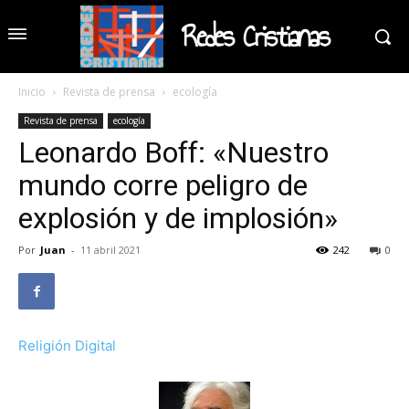
Redes Cristianas
Inicio
Revista de prensa
ecología
Revista de prensa
ecología
Leonardo Boff: «Nuestro
mundo corre peligro de
explosión y de implosión»
Por
Juan
-
11 abril 2021
242
0
Religión Digital