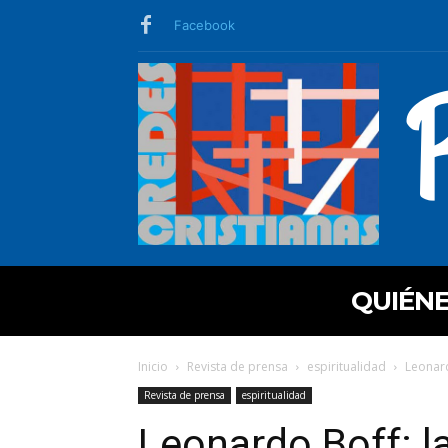
Facebook
QUIÉN
Inicio
Revista de prensa
espiritualidad
Leonard
Revista de prensa
espiritualidad
Leonardo Boff: la