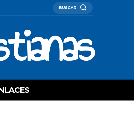
BUSCAR
-
stianas
NLACES