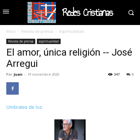
Redes Cristianas
Inicio
Revista de prensa
espiritualidad
Revista de prensa
espiritualidad
El amor, única religión -- José
Arregui
Por
Juan
-
19 noviembre 2020
347
0
Umbrales de luz