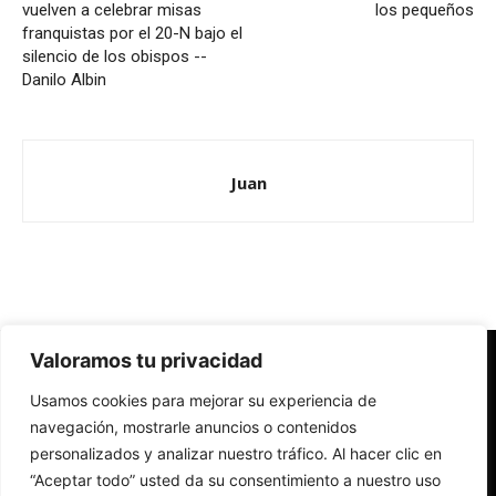
vuelven a celebrar misas
los pequeños
franquistas por el 20-N bajo el
silencio de los obispos --
Danilo Albin
Juan
Valoramos tu privacidad
Redes Cristianas
Usamos cookies para mejorar su experiencia de
Una mirada alternativa sobre la Iglesia católica y la sociedad
- Colectivos de Redes Cristianas
navegación, mostrarle anuncios o contenidos
personalizados y analizar nuestro tráfico. Al hacer clic en
“Aceptar todo” usted da su consentimiento a nuestro uso