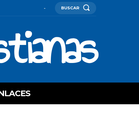
BUSCAR
-
stianas
NLACES