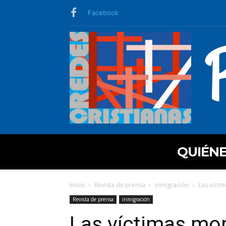
Facebook
QUIÉN
Inicio
Revista de prensa
inmigración
Las víctim
Revista de prensa
inmigración
Las víctimas mor