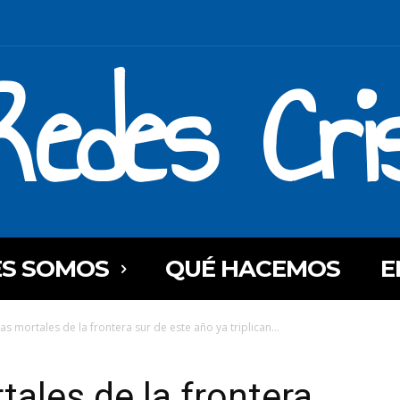
Redes Cri
ES SOMOS
QUÉ HACEMOS
E
as mortales de la frontera sur de este año ya triplican...
tales de la frontera