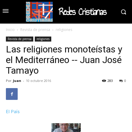
Redes Cristianas
Inicio
Revista de prensa
religiones
Revista de prensa
religiones
Las religiones monoteístas y
el Mediterráneo -- Juan José
Tamayo
Por
Juan
-
10 octubre 2016
283
0
El País