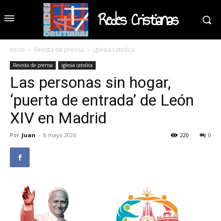
Redes Cristianas
Inicio
Revista de prensa
iglesia catolica
Revista de prensa
iglesia catolica
Las personas sin hogar,
‘puerta de entrada’ de León
XIV en Madrid
Por
Juan
-
8 mayo 2026
220
0