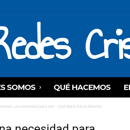
Redes Cri
ES SOMOS
QUÉ HACEMOS
E
nsiones, una necesidad para vivir -- José María García Mauriño
na necesidad para