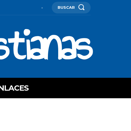
BUSCAR
-
stianas
NLACES