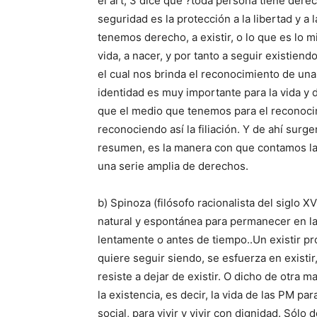
el art, 3 dice que ?toda persona tiene derech
seguridad es la protección a la libertad y a
tenemos derecho, a existir, o lo que es lo 
vida, a nacer, y por tanto a seguir existie
el cual nos brinda el reconocimiento de una
identidad es muy importante para la vida y 
que el medio que tenemos para el reconocimi
reconociendo así la filiación. Y de ahí surg
resumen, es la manera con que contamos las
una serie amplia de derechos.
b) Spinoza (filósofo racionalista del siglo 
natural y espontánea para permanecer en la 
lentamente o antes de tiempo..Un existir pro
quiere seguir siendo, se esfuerza en existi
resiste a dejar de existir. O dicho de otra 
la existencia, es decir, la vida de las PM p
social, para vivir y vivir con dignidad. Sólo d