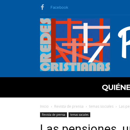
Facebook
QUIÉN
Inicio
Revista de prensa
temas sociales
Las pe
Revista de prensa
temas sociales
Las pensiones, u