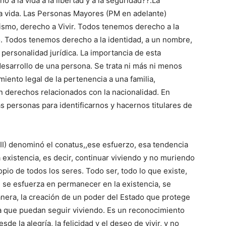
o a la vida a la libertad y a la seguridad??.La
 la vida. Las Personas Mayores (PM en adelante)
mismo, derecho a Vivir. Todos tenemos derecho a la
ndo. Todos tenemos derecho a la identidad, a un nombre,
 personalidad jurídica. La importancia de esta
desarrollo de una persona. Se trata ni más ni menos
ento legal de la pertenencia a una familia,
en derechos relacionados con la nacionalidad. En
 personas para identificarnos y hacernos titulares de
XVII) denominó el conatus,,ese esfuerzo, esa tendencia
existencia, es decir, continuar viviendo y no muriendo
pio de todos los seres. Todo ser, todo lo que existe,
r, se esfuerza en permanecer en la existencia, se
manera, la creación de un poder del Estado que protege
ara que puedan seguir viviendo. Es un reconocimiento
esde la alegría, la felicidad y el deseo de vivir, y no