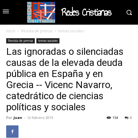
Redes Cristianas
Inicio
Revista de prensa
temas sociales
Revista de prensa
temas sociales
Las ignoradas o silenciadas
causas de la elevada deuda
pública en España y en
Grecia -- Vicenc Navarro,
catedrático de ciencias
políticas y sociales
Por
Juan
-
12 febrero 2015
154
0