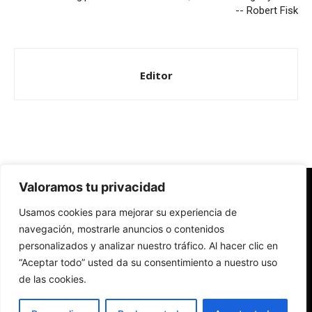
-- Robert Fisk
Editor
Valoramos tu privacidad
Redes Cristianas
Usamos cookies para mejorar su experiencia de
Una mirada alternativa sobre la Iglesia católica y la sociedad
- Colectivos de Redes Cristianas
navegación, mostrarle anuncios o contenidos
personalizados y analizar nuestro tráfico. Al hacer clic en
“Aceptar todo” usted da su consentimiento a nuestro uso
de las cookies.