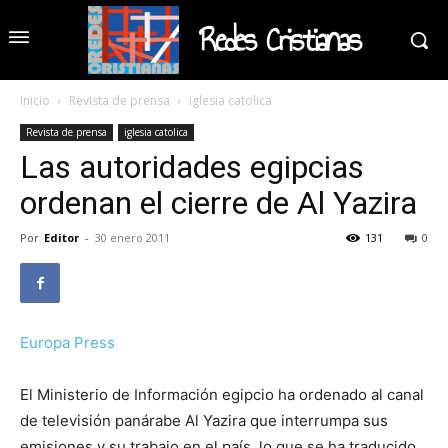
Redes Cristianas
Inicio
Revista de prensa
iglesia catolica
Revista de prensa
iglesia catolica
Las autoridades egipcias
ordenan el cierre de Al Yazira
Por
Editor
-
30 enero 2011
131
0
Europa Press
El Ministerio de Información egipcio ha ordenado al canal
de televisión panárabe Al Yazira que interrumpa sus
emisiones y su trabajo en el país, lo que se ha traducido