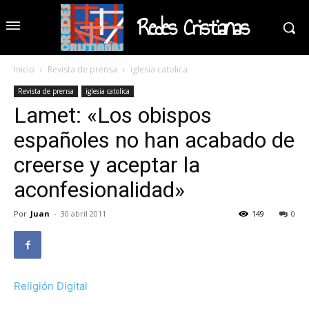
Redes Cristianas
Inicio
Revista de prensa
iglesia catolica
Revista de prensa
iglesia catolica
Lamet: «Los obispos
españoles no han acabado de
creerse y aceptar la
aconfesionalidad»
Por
Juan
-
30 abril 2011
149
0
Religión Digital