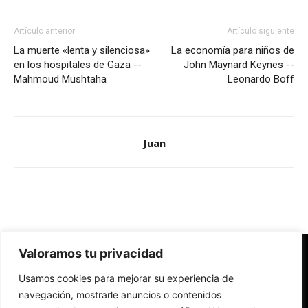
Artículo anterior
Artículo siguiente
La muerte «lenta y silenciosa»
La economía para niños de
en los hospitales de Gaza --
John Maynard Keynes --
Mahmoud Mushtaha
Leonardo Boff
Juan
Valoramos tu privacidad
Redes Cristianas
Usamos cookies para mejorar su experiencia de
Una mirada alternativa sobre la Iglesia católica y la sociedad
- Colectivos de Redes Cristianas
navegación, mostrarle anuncios o contenidos