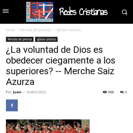
Redes Cristianas
Inicio
Revista de prensa
iglesia catolica
Revista de prensa
iglesia catolica
¿La voluntad de Dios es
obedecer ciegamente a los
superiores? -- Merche Saiz
Azurza
Por
Juan
-
14 abril 2025
966
0